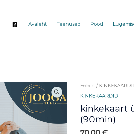
Avaleht
Teenused
Pood
Lugemis
KINKEKAART
Esileht
/
KINKEKAARDI
ÜKS
KINKEKAARDID
KOHTUMINE
kinkekaart 
(90min)
kogus
(90min)
70,00
€