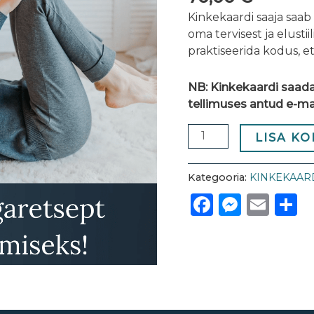
Kinkekaardi saaja saab
oma tervisest ja elusti
praktiseerida kodus, et
NB: Kinkekaardi saada
tellimuses antud e-ma
LISA KO
Kategooria:
KINKEKAAR
Faceboo
Messe
Ema
S