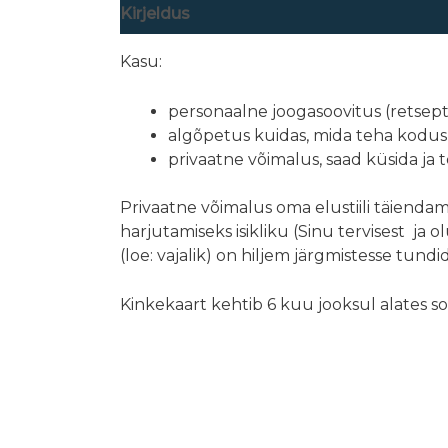
Kirjeldus
Arvustused (0)
Kasu:
personaalne joogasoovitus (retsept) 
algõpetus kuidas, mida teha kodus
privaatne võimalus, saad küsida ja
Privaatne võimalus oma elustiili täienda
harjutamiseks isikliku (Sinu tervisest ja 
(loe: vajalik) on hiljem järgmistesse tund
Kinkekaart kehtib 6 kuu jooksul alates 