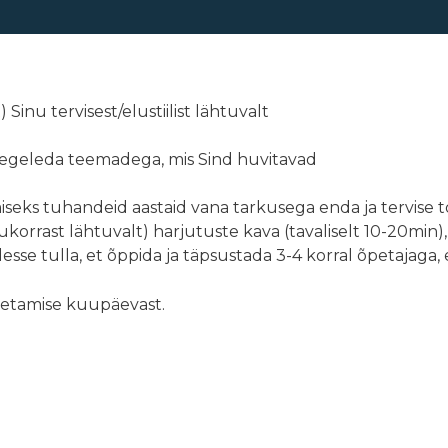
Sinu tervisest/elustiilist lähtuvalt
 tegeleda teemadega, mis Sind huvitavad
miseks tuhandeid aastaid vana tarkusega enda ja tervise 
olukorrast lähtuvalt) harjutuste kava (tavaliselt 10-20min
idesse tulla, et õppida ja täpsustada 3-4 korral õpetajaga,
soetamise kuupäevast.