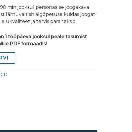
 90 min jooksul personaalse joogakava
ilist lähtuvalt sh algõpetuse kuidas joogat
 elukvaliteet ja tervis paraneksid.
n 1 tööpäeva jooksul peale tasumist
ilile PDF formaadis!
RVI
DID
k
nger
il
hare